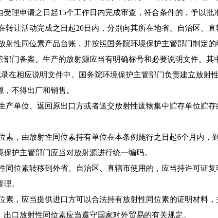
受理申请之日起15
个工作日内完成审查，符合条件的，予以批
在转让活动完成之日起20
日内，分别向其所在地省、自治区、直
放射性同位素产品台账，
并按照国务院环境保护主管部门制定的
管部门备案。
生产的放射源应当有明确标号和必要说明文件。其中
记录在相应说明文件中。
国务院环境保护主管部门负责建立放射
源，不得出厂和销售。
生产单位、返回原出口方
或者送交放射性废物集中贮存单位贮存
位素，由放射性同位素持
有单位在本条例施行之日起6个月内，
境保护主管部门
应当对放射源进行统一编码。
性同位素转移到外省、自
治区、直辖市使用的，应当持许可证复
管理。
位素，应当提供进口方可
以合法持有放射性同位素的证明材料，
。
出口放射性同位素应当遵守国家对外贸易的有关规定。