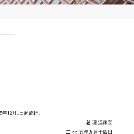
5年12月1日起施行。
总 理 温家宝
二 ○○ 五年九月十
四日